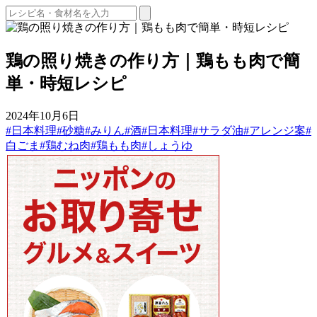
鶏の照り焼きの作り方｜鶏もも肉で簡
単・時短レシピ
2024年10月6日
#日本料理
#砂糖
#みりん
#酒
#日本料理
#サラダ油
#アレンジ案
#
白ごま
#鶏むね肉
#鶏もも肉
#しょうゆ