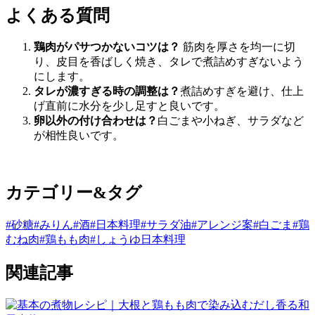
よくある質問
鶏肉がパサつかないコツは？
筋肉を厚さを均一に切
り、皮目を香ばしく焼き、タレで煮詰めすぎないよう
にします。
タレが濃すぎる時の調整は？
煮詰めすぎを避け、仕上
げ直前に水分を少し足すと良いです。
卵以外の付け合わせは？
白ごまや小ねぎ、サラダなど
が相性良いです。
カテゴリー&タグ
#砂糖
#みりん
#酒
#日本料理
#サラダ油
#アレンジ案
#白ごま
#鶏
むね肉
#鶏もも肉
#しょうゆ
日本料理
関連記事