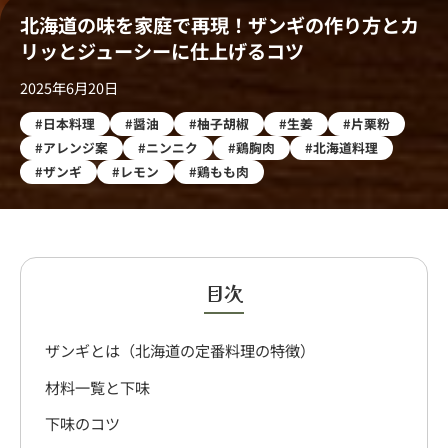
北海道の味を家庭で再現！ザンギの作り方とカ
リッとジューシーに仕上げるコツ
2025年6月20日
#日本料理
#醤油
#柚子胡椒
#生姜
#片栗粉
#アレンジ案
#ニンニク
#鶏胸肉
#北海道料理
#ザンギ
#レモン
#鶏もも肉
目次
ザンギとは（北海道の定番料理の特徴）
材料一覧と下味
下味のコツ