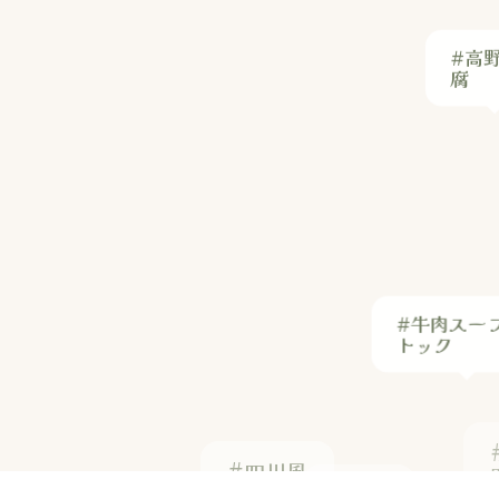
#高
腐
#牛肉スー
トック
#四川風
#舞茸