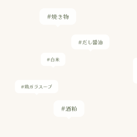
#焼き物
#だし醤油
#白米
#鶏ガラスープ
#酒粕