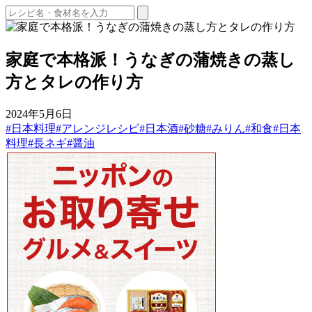
家庭で本格派！うなぎの蒲焼きの蒸し
方とタレの作り方
2024年5月6日
#日本料理
#アレンジレシピ
#日本酒
#砂糖
#みりん
#和食
#日本
料理
#長ネギ
#醤油