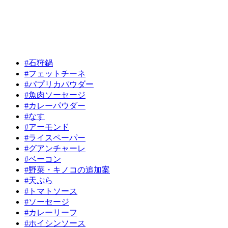
#石狩鍋
#フェットチーネ
#パプリカパウダー
#魚肉ソーセージ
#カレーパウダー
#なす
#アーモンド
#ライスペーパー
#グアンチャーレ
#ベーコン
#野菜・キノコの追加案
#天ぷら
#トマトソース
#ソーセージ
#カレーリーフ
#ホイシンソース