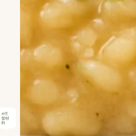
#代
替材
料