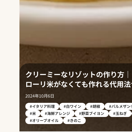
クリーミーなリゾットの作り方｜
ローリ米がなくても作れる代用法
らこ
2024年10月6日
#イタリア料理
#白ワイン
#胡椒
#パルメザン
#米
#海鮮アレンジ
#野菜ブイヨン
#玉ねぎ
#オリーブオイル
#きのこ