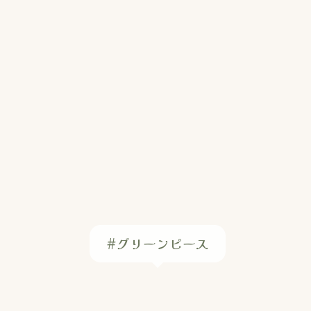
#グリーンピース
#レンコン
#アレンジ
#パセリ