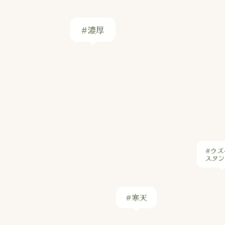
#ウズ
スタ
#寒天
#竹の子
#フィッシュソース