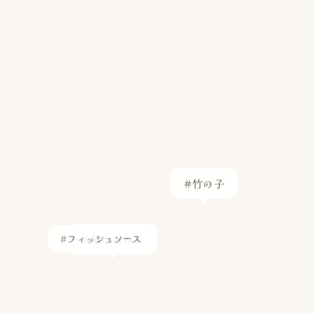
#刻み青ねぎ