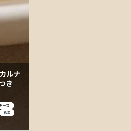
カルナ
つき
チーズ
#塩