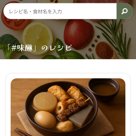
「#味醂」のレシピ