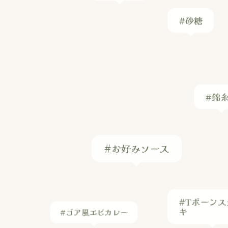
#錦
#お好みソース
#Tボーンス
キ
#ゴア風エビカレー
#青椒肉絲