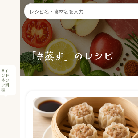
「#蒸す」のレシピ
#イ
ンド
ネシ
ア料
理