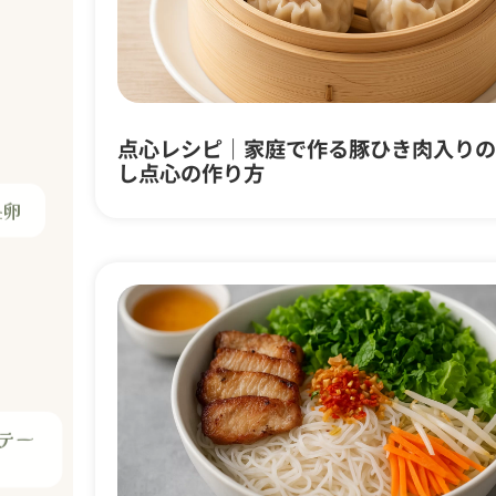
点心レシピ｜家庭で作る豚ひき肉入りの
糸卵
し点心の作り方
テー