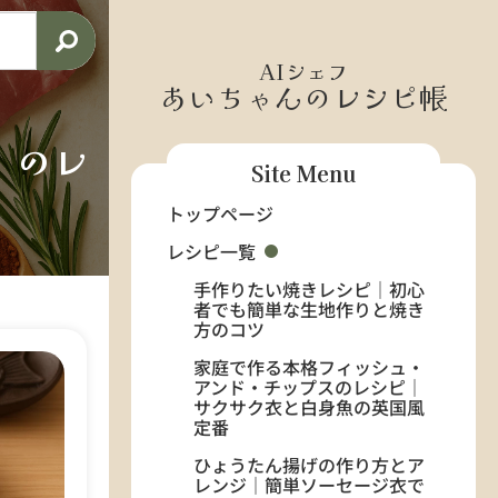
AIシェフ
あいちゃんのレシピ帳
」のレ
Site Menu
トップページ
レシピ一覧
手作りたい焼きレシピ｜初心
者でも簡単な生地作りと焼き
方のコツ
家庭で作る本格フィッシュ・
アンド・チップスのレシピ｜
サクサク衣と白身魚の英国風
定番
ひょうたん揚げの作り方とア
レンジ｜簡単ソーセージ衣で