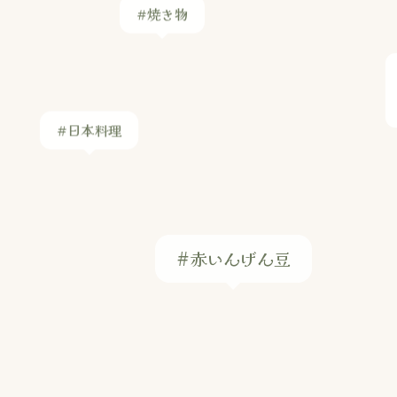
#赤いんげん豆
#塩
ン