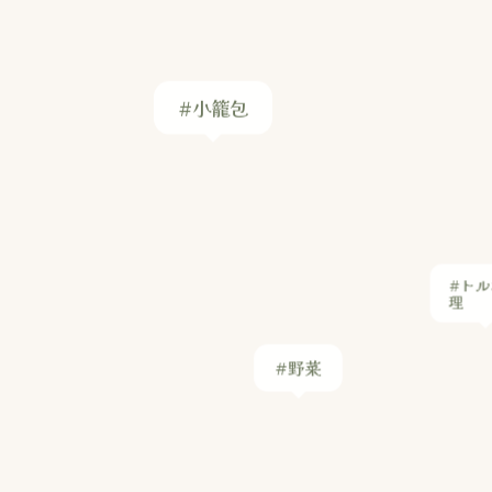
#トル
理
#野菜
#焦げ目