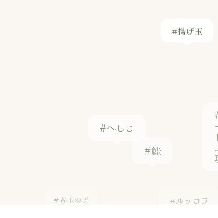
#へしこ
#鮭
#ルッコラ
#春玉ねぎ
#はも煮付け