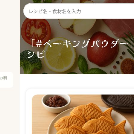
「#ベーキングパウダー
コ料
シピ