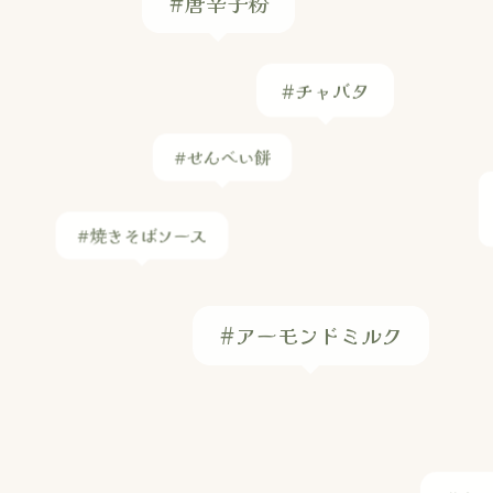
#チャバタ
#せんべい餅
#焼きそばソース
#アーモンドミルク
#カ
ペー