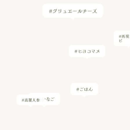
#再現
ピ
#ヒヨコマメ
#ごはん
#高麗人参
#いかなご