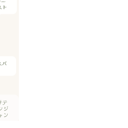
スパ
#テ
ンジ
ャン
料理