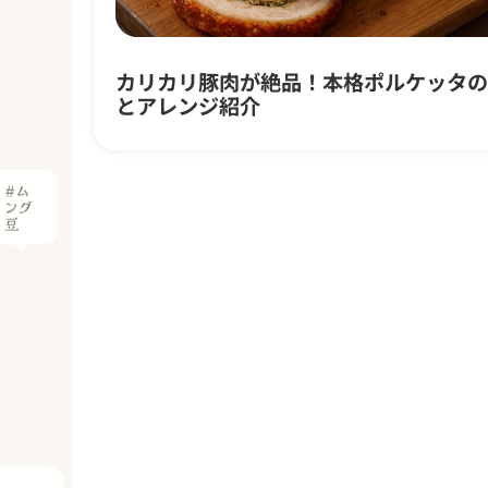
カリカリ豚肉が絶品！本格ポルケッタの
とアレンジ紹介
#ム
ング
豆
レー
スト