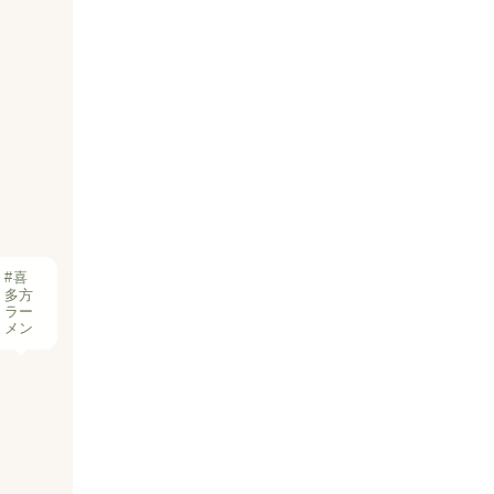
#喜
多方
ラー
メン