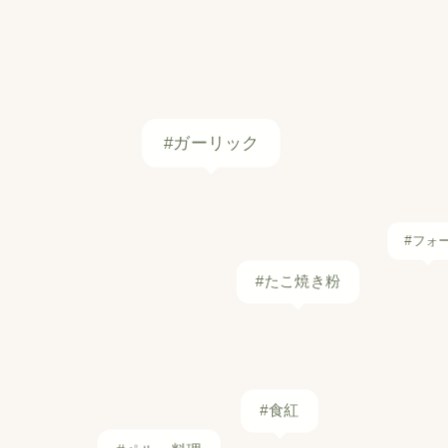
#ガーリック
#フォ
#たこ焼き粉
#食紅
#ペルー料理
#しょう油