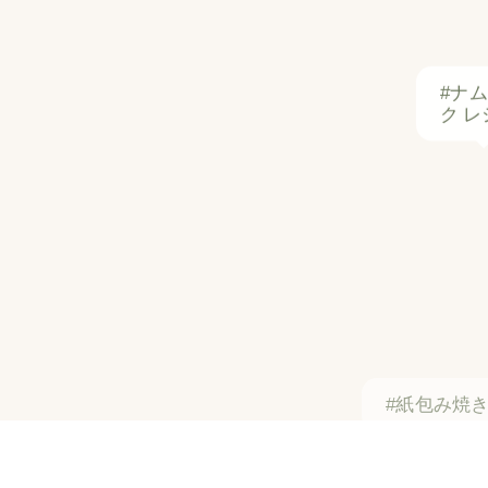
#ナ
ク レ
#紙包み焼
#パッタイ
#たくあん