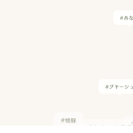
#あ
#グヤーシ
#焼豚
#ネパール伝統菓
#南部せん
汁
#かぼちゃグラタン