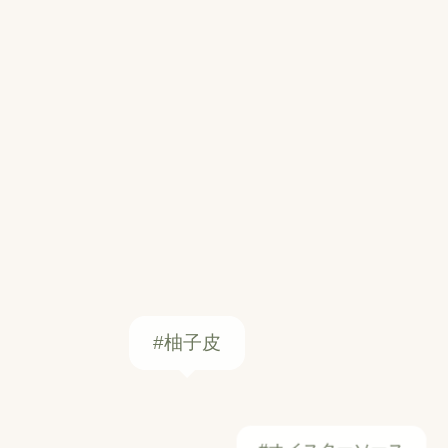
#柚子皮
#オイスターソース