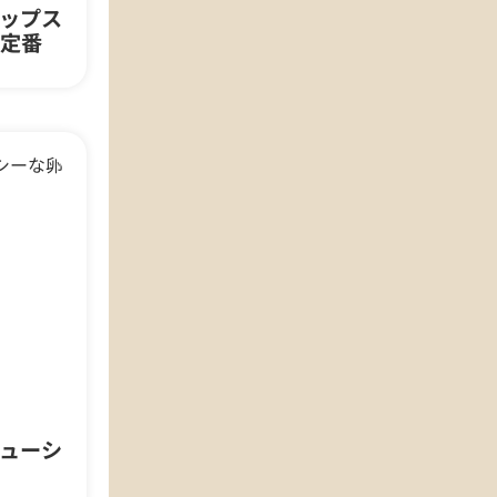
ップス
定番
ューシ