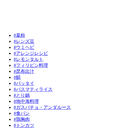
#葛粉
#レンズ豆
#ウミヘビ
#アレンジレシピ
#レモンタルト
#フィリピン料理
#昆布出汁
#鯖
#パッタイ
#バスマティライス
#とり鍋
#地中海料理
#ガスパチョ・アンダルース
#食パン
#鶏胸肉
#トンカツ