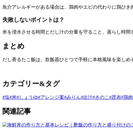
魚介アレルギーがある場合は、鶏肉やエビの代わりに鶏ひき
失敗しないポイントは？
米を浸水させる時間とだし汁の分量を守ること、蒸らし時間
まとめ
だし香るたこ飯は、炊飯器ひとつで手軽に本格風味を楽しめ
カテゴリー&タグ
#塩
#米
#しょうゆ
#アレンジ案
#みりん
#出汁
#きのこ
#昆布
#鶏肉
関連記事