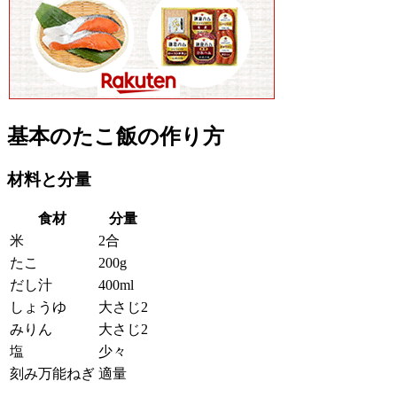
基本のたこ飯の作り方
材料と分量
食材
分量
米
2合
たこ
200g
だし汁
400ml
しょうゆ
大さじ2
みりん
大さじ2
塩
少々
刻み万能ねぎ
適量