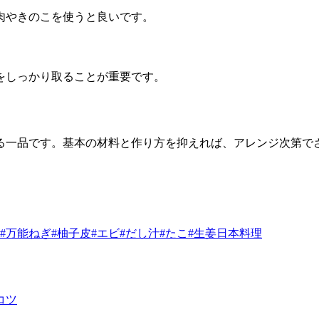
肉やきのこを使うと良いです。
をしっかり取ることが重要です。
る一品です。基本の材料と作り方を抑えれば、アレンジ次第で
#万能ねぎ
#柚子皮
#エビ
#だし汁
#たこ
#生姜
日本料理