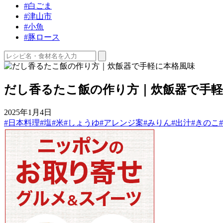
#白ごま
#津山市
#小魚
#豚ロース
だし香るたこ飯の作り方｜炊飯器で手軽
2025年1月4日
#日本料理
#塩
#米
#しょうゆ
#アレンジ案
#みりん
#出汁
#きのこ