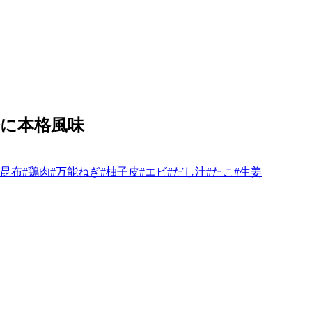
に本格風味
#昆布
#鶏肉
#万能ねぎ
#柚子皮
#エビ
#だし汁
#たこ
#生姜