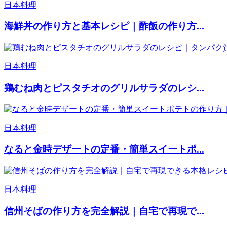
日本料理
海鮮丼の作り方と基本レシピ｜酢飯の作り方...
日本料理
鶏むね肉とピスタチオのグリルサラダのレシ...
日本料理
なると金時デザートの定番・簡単スイートポ...
日本料理
信州そばの作り方を完全解説｜自宅で再現で...