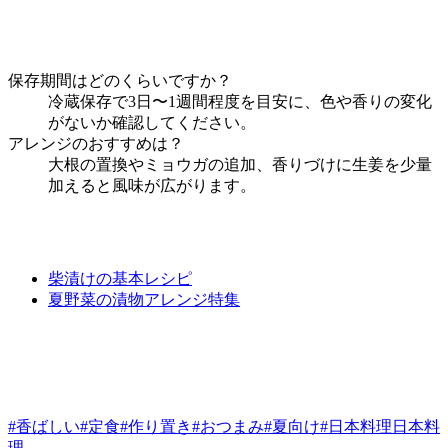
保存期間はどのくらいですか？
冷蔵保存で3日〜1週間程度を目安に、色や香りの変化
がないか確認してください。
アレンジのおすすめは？
大根の置換やミョウガの追加、香りづけに生姜を少量
加えると風味が広がります。
柴漬けの基本レシピ
夏野菜の漬物アレンジ特集
#香ばしい
#定食
#作り置き
#おつまみ
#夏向け
#日本料理
日本料
理