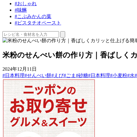
#おしゃれ
#味醂
#こぶみかんの葉
#ピスタチオペースト
米粉のせんべい餅の作り方｜香ばしく
2024年12月11日
#日本料理
#せんべい餅
#えび
#ごま
#砂糖
#日本料理
#小麦粉
#水