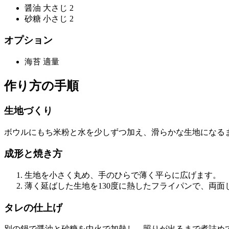
醤油 大さじ 2
砂糖 小さじ 2
オプション
海苔 適量
作り方の手順
生地づくり
ボウルにもち米粉と水を少しずつ加え、滑らかな生地になる
成形と焼き方
生地を小さく丸め、手のひらで薄く平らに広げます。
薄く延ばした生地を130度に熱したフライパンで、両
タレの仕上げ
別の鍋で醤油と砂糖を中火で加熱し、照りが出るまで煮詰め