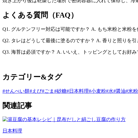
焼き上がり後は乾燥した場所で密閉容器に入れて保存し、冷
よくある質問（FAQ）
Q1. グルテンフリー対応は可能ですか？ A. もち米粉と
Q2. タレはどうして最後に塗るのですか？ A. 香りと照
Q3. 海苔は必須ですか？ A. いいえ、トッピングとしてお好
カテゴリー&タグ
#せんべい餅
#えび
#ごま
#砂糖
#日本料理
#小麦粉
#水
#醤油
#米粉
関連記事
日本料理