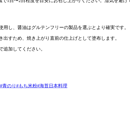
蔵で1日〜2日程度を目安にお召し上がりください。湿気を避け
米粉を使用し、醤油はグルテンフリーの製品を選ぶとより確実です。
りを引き出すため、焼き上がり直前の仕上げとして塗布します。
みで追加してください。
#青のり
#もち米粉
#海苔
日本料理