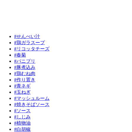
#せんべい汁
#鶏ガラスープ
#リコッタチーズ
#春菊
#パニプリ
#豚煮込み
#鶏むね肉
#作り置き
#青ネギ
#玉ねぎ
#マッシュルーム
#焼きそばソース
#ソース
#しじみ
#植物油
#白胡椒