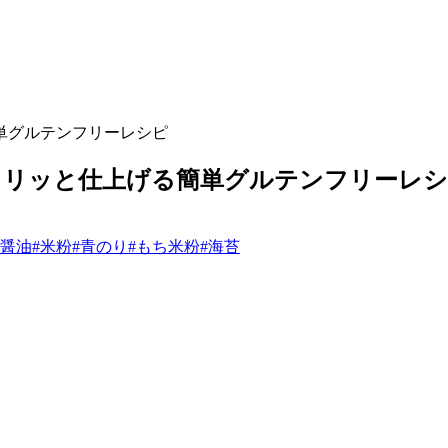
カリッと仕上げる簡単グルテンフリーレ
#醤油
#米粉
#青のり
#もち米粉
#海苔