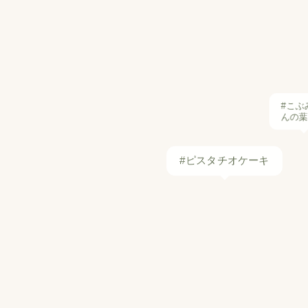
#ピスタチオケーキ
#カナダ料理
#キャベツ
#かまぼこ