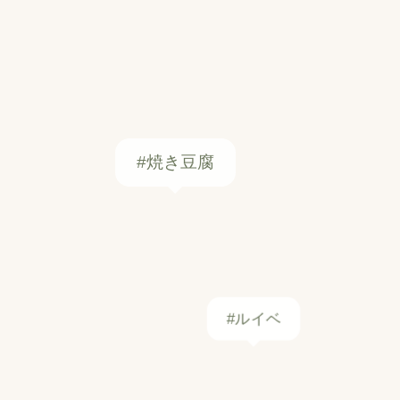
#ルイベ
#ねぎ
#ベシャメルソース