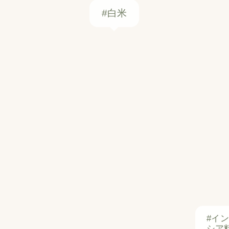
#イ
シア