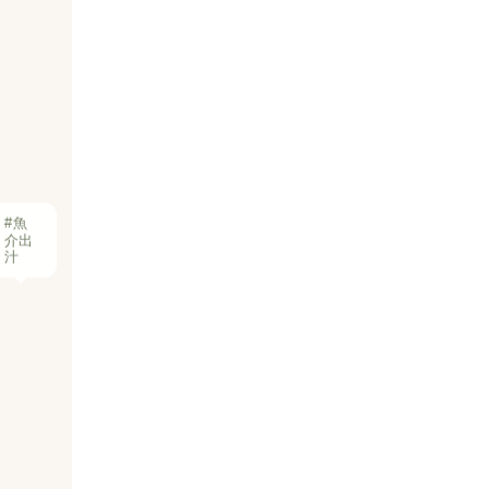
#魚
介出
汁