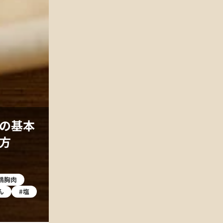
の基本
方
鶏胸肉
ん
#塩