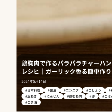
鶏胸肉で作るパラパラチャーハン
レシピ｜ガーリック香る簡単作り
肉
2024年5月14日
#日本料理
#醤油
#ニンニク
#こしょう
#
#玉ねぎ
#にんじん
#鶏むね肉
#卵
#ごは
#ごま油