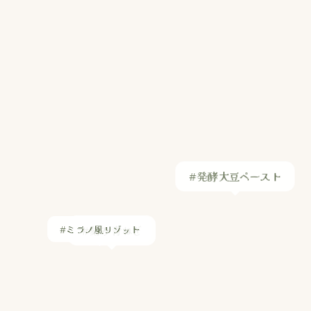
#刻み青ねぎ