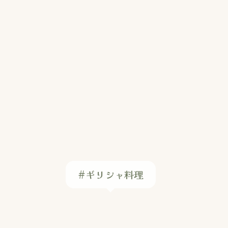
#ギリシャ料理
#わかめ
#むきえび
#天かす