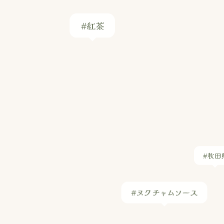
#秋田
#ヌクチャムソース
#発酵大豆ペースト
#ミラノ風リゾット