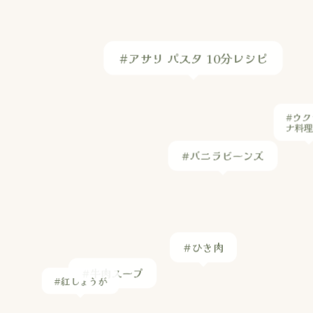
#アサリ パスタ 10分レシピ
#ウク
ナ料
#バニラビーンズ
#ひき肉
#牛肉スープ
#紅しょうが