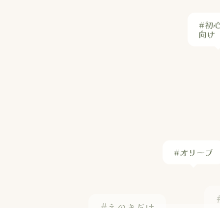
#初
向け
#オリーブ
#えのきだけ
#スウェーデン料
#アサリ 砂