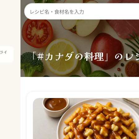
ライ
理
「#カナダの料理」のレ