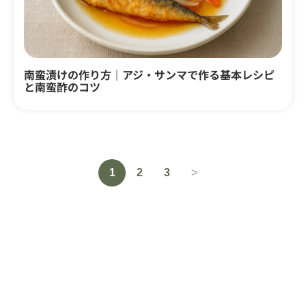
南蛮漬けの作り方｜アジ・サンマで作る基本レシピ
と南蛮酢のコツ
1
2
3
>