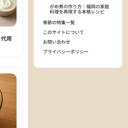
がめ煮の作り方｜福岡の家庭
料理を再現する本格レシピ
水炊きの基本レシピ｜鶏肉と
季節の特集一覧
野菜で作るヘルシーな鍋
このサイトについて
せんべい汁の作り方｜青森・
｜代用
八戸の郷土鍋を家庭で再現
お問い合わせ
高野豆腐の煮物レシピ｜低カ
プライバシーポリシー
ロリー高タンパクな和風おか
ずの作り方
山梨名物ほうとうの作り方｜
野菜たっぷり味噌スープの定
番レシピ
はっとの作り方｜東北の郷土
料理を家庭で再現する簡単レ
シピ
広島名物 牡蠣の土手鍋の作り
方｜味噌だしで温まる簡単レ
シピ