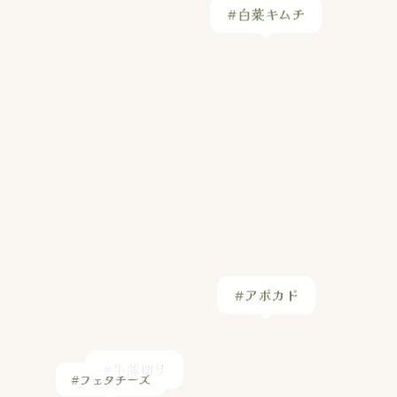
#アボカド
#フェタチーズ
#牛薄切り