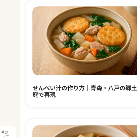
#コ
コア
パウ
ダー
せんべい汁の作り方｜青森・八戸の郷土
庭で再現