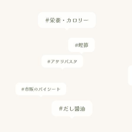
#栄養・カロリー
#鰹節
#アサリパスタ
#市販のパイシート
#だし醤油