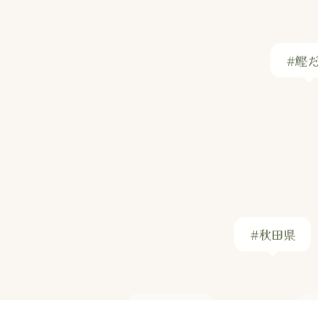
#鰹
#秋田県
#赤唐子
#スウェーデン料