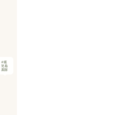
#鹿
児島
黒豚