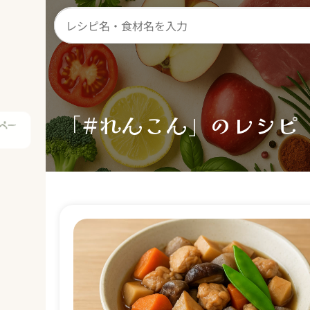
ペー
「#れんこん」のレシピ