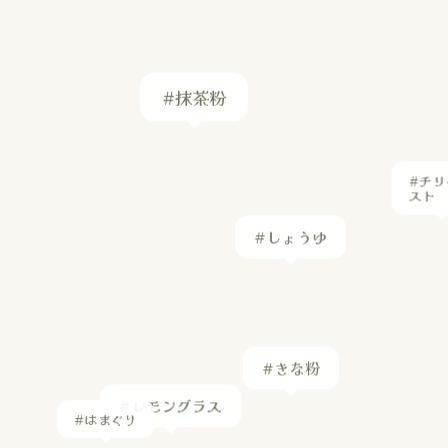
#抹茶粉
#チリ
スト
#しょうゆ
#きな粉
#レモングラス
#はまぐり