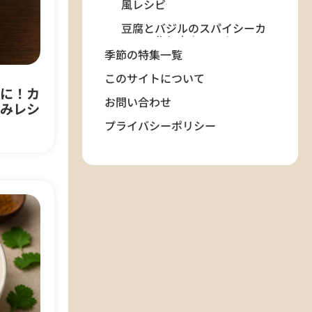
風レシピ
豆腐とバジルのスパイシーカ
レーの作り方｜ココナッツミ
ルクでコクと香り
季節の特集一覧
ラムヴィンダルーの作り方｜
このサイトについて
ゴア風スパイシーラムカレー
に！カ
お問い合わせ
を家庭で再現
みレシ
プライバシーポリシー
カルディリック風チキンカレ
ーの作り方｜ココナツミルク
でやさしい味わい
本場風カレーワースの作り方
｜家庭で再現するドイツ風カ
レーソース
家庭で作る本格チキンティッ
カマサラのレシピ｜ヨーグル
トマリネでジューシーに
香り高いカレーリーフで作る
鶏肉とトマトのカレー レシピ
｜インド料理の基本