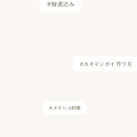
#メキシコ料理
#鯖