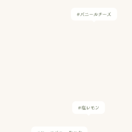
#塩レモン
#ケイジャンスパイス
#じゃがバター 作り方