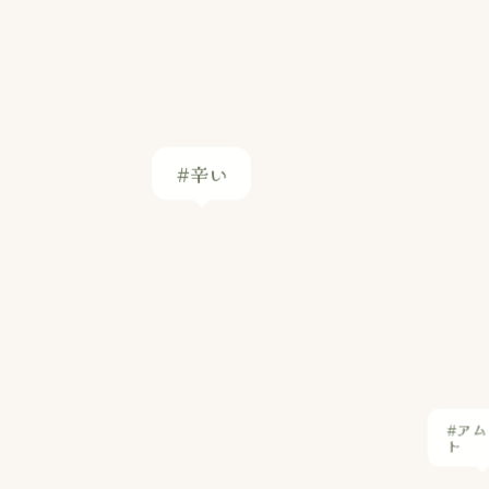
#アム
ト
#パニールチーズ