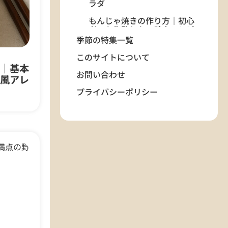
ラダ
もんじゃ焼きの作り方｜初心
者でも失敗しない基本レシピ
季節の特集一覧
博多餃子の作り方｜薄皮でジ
ューシーに仕上げる本格レシ
このサイトについて
ピ
｜基本
お問い合わせ
風アレ
家庭でふんわり仕上げるお好
プライバシーポリシー
み焼きの作り方とコツ｜豚バ
ラ入りレシピ
広島風お好み焼きの作り方｜
焼きそば入りのボリュームレ
シピ
ジンギスカンの作り方｜ラム
肉と野菜をジンギスカン鍋で
楽しむ基本レシピ
初心者でも失敗しない とんか
つの基本レシピ｜サクサク衣
とジューシーな豚肉の作り方
ちゃんぽん レシピ｜野菜たっ