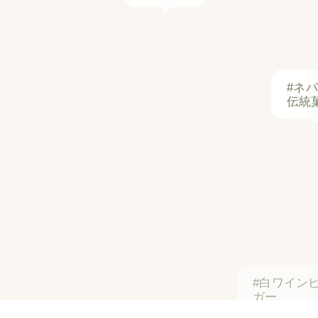
#ネ
伝統
#白ワイン
ガー