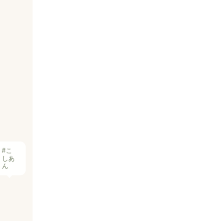
#こ
しあ
ん