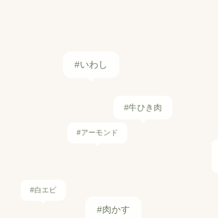
#いわし
#牛ひき肉
#アーモンド
#白エビ
#肉かす