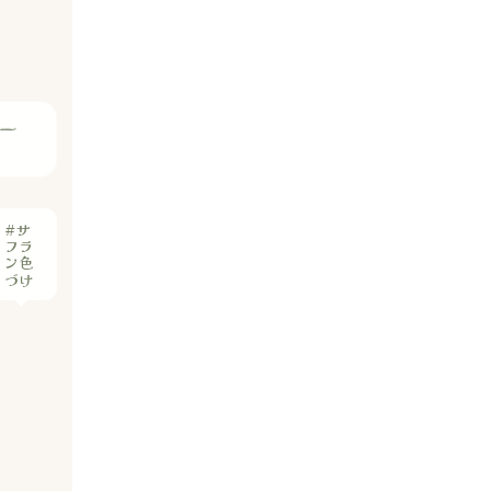
ー
#サ
フラ
ン色
づけ