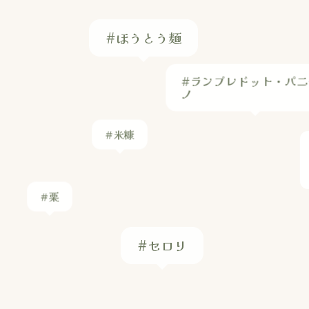
#ほうとう麺
#ランプレドット・パニ
ノ
#米糠
#栗
#セロリ