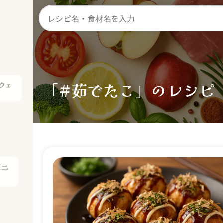
ウェ
理
「#茹でたこ」のレシピ
バニ