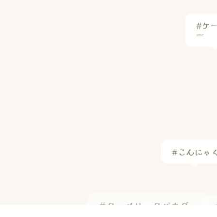
#ケ
ー
#こんにゃ
#ターメリックパウダー
#醤油