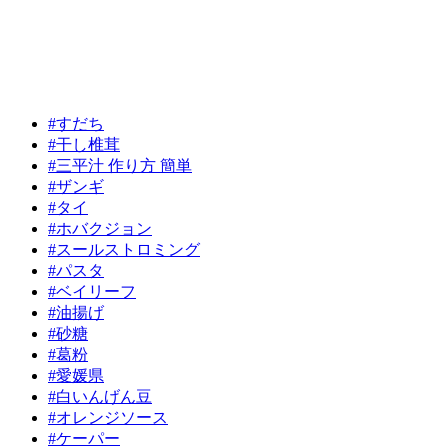
#すだち
#干し椎茸
#三平汁 作り方 簡単
#ザンギ
#タイ
#ホバクジョン
#スールストロミング
#パスタ
#ベイリーフ
#油揚げ
#砂糖
#葛粉
#愛媛県
#白いんげん豆
#オレンジソース
#ケーパー