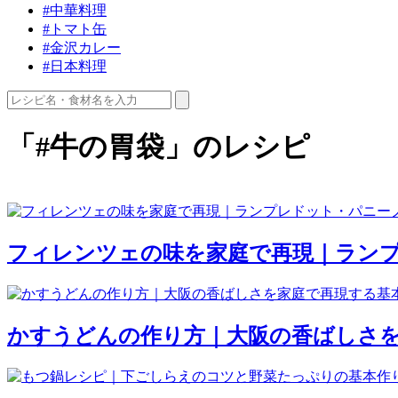
#中華料理
#トマト缶
#金沢カレー
#日本料理
「#牛の胃袋」のレシピ
フィレンツェの味を家庭で再現｜ラン
かすうどんの作り方｜大阪の香ばしさ