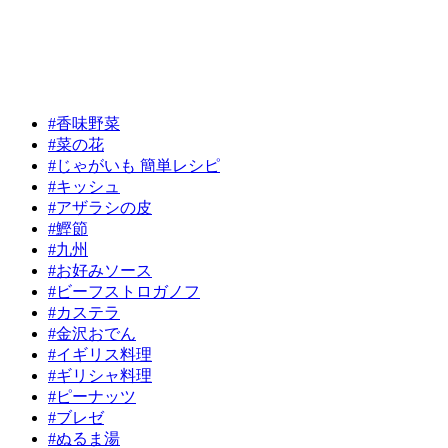
#香味野菜
#菜の花
#じゃがいも 簡単レシピ
#キッシュ
#アザラシの皮
#鰹節
#九州
#お好みソース
#ビーフストロガノフ
#カステラ
#金沢おでん
#イギリス料理
#ギリシャ料理
#ピーナッツ
#ブレゼ
#ぬるま湯