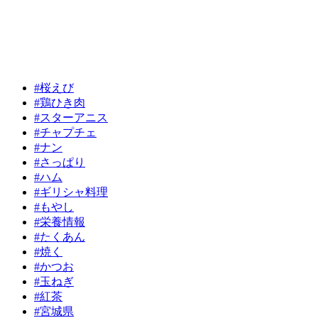
#桜えび
#鶏ひき肉
#スターアニス
#チャプチェ
#ナン
#さっぱり
#ハム
#ギリシャ料理
#もやし
#栄養情報
#たくあん
#焼く
#かつお
#玉ねぎ
#紅茶
#宮城県