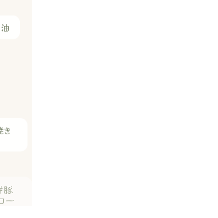
マ油
焼き
#豚
ロー
ス肉