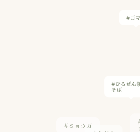
#ゴ
#ひるぜん
そば
#ミョウガ
#うどん
#和食
#パニールバターマサラ