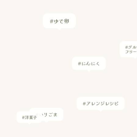
#ゆで卵
#グル
フリ
#にんにく
#アレンジレシピ
#いりごま
#洋菓子