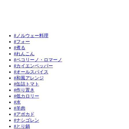
#ノルウェー料理
#フォー
#煮る
#れんこん
#ペコリーノ・ロマーノ
#カイエンペッパー
#オールスパイス
#和風アレンジ
#缶詰トマト
#作り置き
#低カロリー
#水
#羊肉
#アボカド
#ナシゴレン
#とり鍋