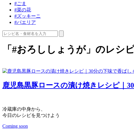
#ごま
#菜の花
#ズッキーニ
#パエリア
「#おろししょうが」のレシ
鹿児島黒豚ロースの漬け焼きレシピ｜3
冷蔵庫の中身から、
今日のレシピを見つけよう
Coming soon