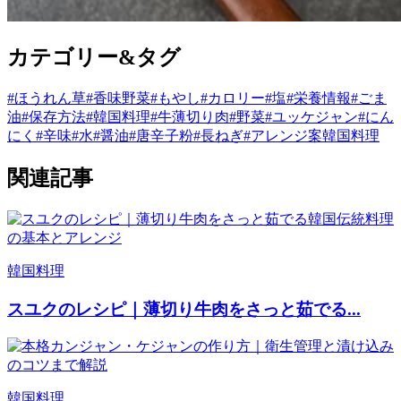
カテゴリー&タグ
#ほうれん草
#香味野菜
#もやし
#カロリー
#塩
#栄養情報
#ごま
油
#保存方法
#韓国料理
#牛薄切り肉
#野菜
#ユッケジャン
#にん
にく
#辛味
#水
#醤油
#唐辛子粉
#長ねぎ
#アレンジ案
韓国料理
関連記事
韓国料理
スユクのレシピ｜薄切り牛肉をさっと茹でる...
韓国料理