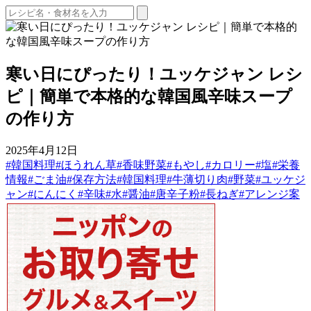
寒い日にぴったり！ユッケジャン レシ
ピ｜簡単で本格的な韓国風辛味スープ
の作り方
2025年4月12日
#韓国料理
#ほうれん草
#香味野菜
#もやし
#カロリー
#塩
#栄養
情報
#ごま油
#保存方法
#韓国料理
#牛薄切り肉
#野菜
#ユッケジ
ャン
#にんにく
#辛味
#水
#醤油
#唐辛子粉
#長ねぎ
#アレンジ案