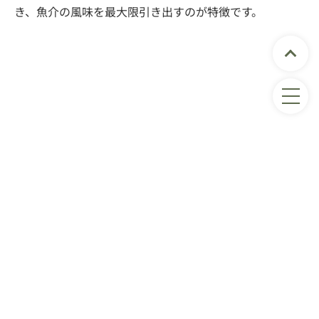
き、魚介の風味を最大限引き出すのが特徴です。
新鮮な魚介類（エビ・イカ・貝など） – 500g
にんにく – 5片（みじん切り）
生姜 – 1片（みじん切り）
唐辛子パウダー（コチュカル） – 大さじ2
魚醤（ナンプラーでも可） – 大さじ2
砂糖 – 小さじ1
塩 – 適量
ネギ – 1本（斜め切り）
ごま – 大さじ1