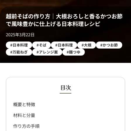
越前そばの作り方｜大根おろしと香るかつお節
で風味豊かに仕上げる日本料理レシピ
2025年3月22日
#日本料理
#そば
#日本料理
#大根
#かつお節
#万能ねぎ
#アレンジ案
#麺つゆ
目次
概要と特徴
材料と分量
作り方の手順