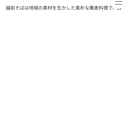
越前そばは地域の素材を生かした素朴な蕎麦料理で、口
当たりの軽さと食物繊維が楽しめる一品です。季節を問
わず楽しめ、ヘルシー志向の方にも選ばれています。
蕎麦は冷水で締めることで歯ごたえとコシが引き立ち
ます。
大根おろしはできたてを使うと香りと辛味が活きま
す。
かつお節の旨みとねぎの香りを組み合わせると、シン
プルながら深い味わいになります。
以下は2人前と4人前の目安です。分量はお好みで調整し