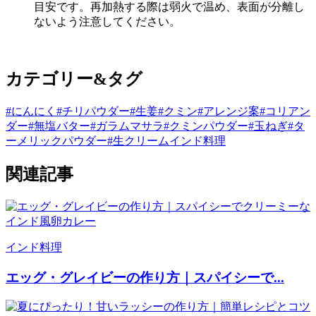
目安です。再加熱する際は弱火で温め、表面が分離し
ないよう注意してください。
カテゴリー&タグ
#にんにく
#チリパウダー
#生姜
#クミン
#アレンジ案
#コリアン
ダー
#無塩バター
#ガラムマサラ
#クミンパウダー
#玉ねぎ
#タ
ーメリックパウダー
#生クリーム
インド料理
関連記事
インド料理
エッグ・グレイビーの作り方｜スパイシーで...