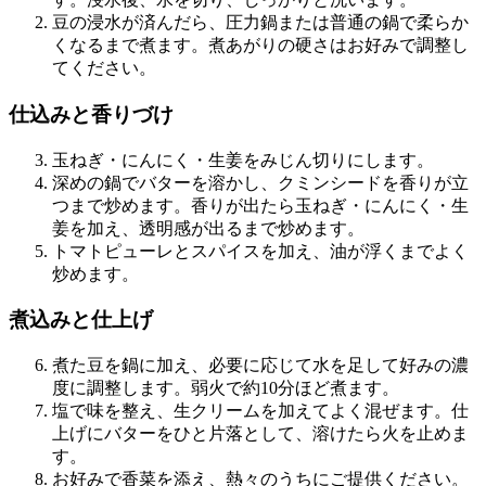
豆の浸水が済んだら、圧力鍋または普通の鍋で柔らか
くなるまで煮ます。煮あがりの硬さはお好みで調整し
てください。
仕込みと香りづけ
玉ねぎ・にんにく・生姜をみじん切りにします。
深めの鍋でバターを溶かし、クミンシードを香りが立
つまで炒めます。香りが出たら玉ねぎ・にんにく・生
姜を加え、透明感が出るまで炒めます。
トマトピューレとスパイスを加え、油が浮くまでよく
炒めます。
煮込みと仕上げ
煮た豆を鍋に加え、必要に応じて水を足して好みの濃
度に調整します。弱火で約10分ほど煮ます。
塩で味を整え、生クリームを加えてよく混ぜます。仕
上げにバターをひと片落として、溶けたら火を止めま
す。
お好みで香菜を添え、熱々のうちにご提供ください。