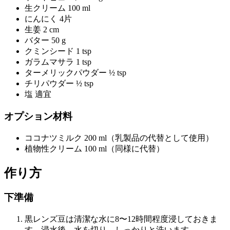
生クリーム 100 ml
にんにく 4片
生姜 2 cm
バター 50 g
クミンシード 1 tsp
ガラムマサラ 1 tsp
ターメリックパウダー ½ tsp
チリパウダー ½ tsp
塩 適宜
オプション材料
ココナツミルク 200 ml（乳製品の代替として使用）
植物性クリーム 100 ml（同様に代替）
作り方
下準備
黒レンズ豆は清潔な水に8〜12時間程度浸しておきま
す。浸水後、水を切り、しっかりと洗います。