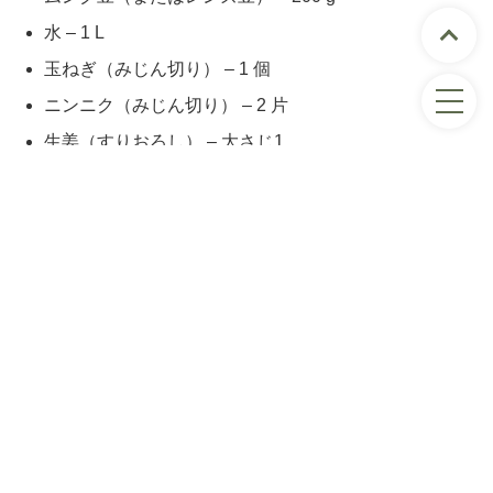
水 – 1 L
玉ねぎ（みじん切り） – 1 個
ニンニク（みじん切り） – 2 片
生姜（すりおろし） – 大さじ1
トマト（みじん切り） – 1 個
クミンパウダー – 小さじ1
ターメリックパウダー – 小さじ1/2
塩 – 適量
コリアンダーの葉 – 適量
炊いたご飯 – 適量
ムング豆/レンズ豆の代わりに小豆を使用する場合も可
ご飯は玄米や雑穀米に置き換えると栄養価が高まりま