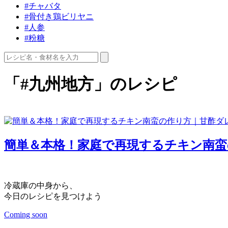
#チャバタ
#骨付き鶏ビリヤニ
#人参
#粉糖
「#九州地方」のレシピ
簡単＆本格！家庭で再現するチキン南
冷蔵庫の中身から、
今日のレシピを見つけよう
Coming soon