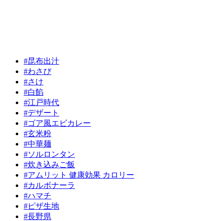
#昆布出汁
#わさび
#さけ
#白餡
#江戸時代
#デザート
#ゴア風エビカレー
#玄米粉
#中華麺
#ソルロンタン
#炊き込みご飯
#アムリット 健康効果 カロリー
#カルボナーラ
#ハマチ
#ピザ生地
#長野県